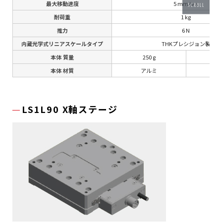
最大移動速度
5 mm/sec
SCROLL
耐荷重
1 kg
推力
6 N
内蔵光学式リニアスケールタイプ
THKプレシジョン製
本体 質量
250 g
55
本体 材質
アルミ
S
LS1L90 X軸ステージ