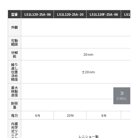
型番
LS1L120-25A-06
LS1L120-25A-20
LS1L120F-25A-06
LS1L120
外観
可動
±1
範囲
分解
20 nm
能
繰り
返し
位置
±20 nm
決め
精度
最大
移動
速度
SCROLL
耐荷
重
推力
6 N
20 N
6 N
2
内蔵
光学
式リ
ニア
レニショー製