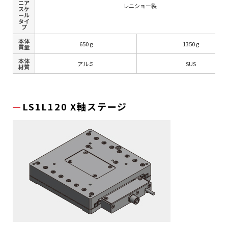
ニア
レニショー製
スケ
ール
タイ
プ
本体
650 g
1350 g
質量
本体
アルミ
SUS
材質
LS1L120 X軸ステージ