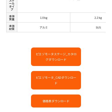
スケ
ール
タイ
プ
本体
1.0 kg
2.2 kg
質量
本体
アルミ
SUS
材質
ピエゾモータステージ_カタロ
グダウンロード
ピエゾモータ_CADダウンロー
ド
価格表ダウンロード