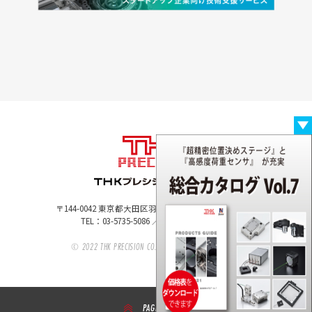
〒144-0042 東京都大田区羽田旭町10-11 MFIP羽田102
TEL：
03-5735-5086
／ FAX：03-5735-5087
© 2022 THK PRECISION CO.,LTD. — All Rights Reserved
PAGE TOP