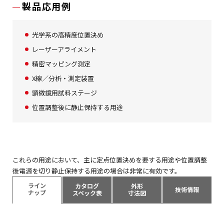
製品応用例
光学系の高精度位置決め
レーザーアライメント
精密マッピング測定
X線／分析・測定装置
顕微鏡用試料ステージ
位置調整後に静止保持する用途
これらの用途において、主に定点位置決めを要する用途や位置調整
後電源を切り静止保持する用途の場合は非常に有効です。
ライン
カタログ
外形
技術情報
ナップ
スペック表
寸法図