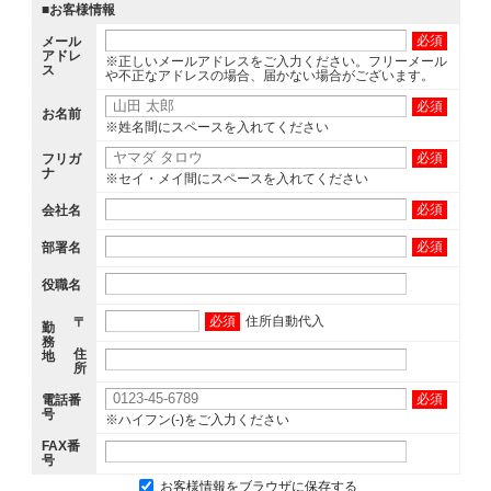
■お客様情報
必須
メール
アドレ
※正しいメールアドレスをご入力ください。フリーメール
ス
や不正なアドレスの場合、届かない場合がございます。
必須
お名前
※姓名間にスペースを入れてください
必須
フリガ
ナ
※セイ・メイ間にスペースを入れてください
必須
会社名
必須
部署名
役職名
必須
住所自動代入
〒
勤
務
住
地
所
必須
電話番
号
※ハイフン(-)をご入力ください
FAX番
号
お客様情報をブラウザに保存する