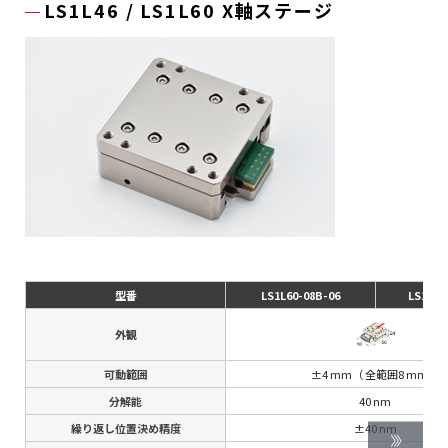
LS1L46 / LS1L60 X軸ステージ
型番
LS1L60-08B-06
LS1L60
外観
可動範囲
±4 mm（ 全範囲8 mm）
分解能
40 nm
繰り返し位置決め精度
±40 nm