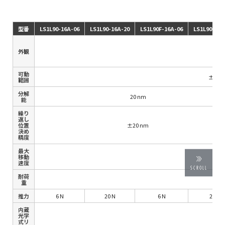
型番
LS1L90-16A-06
LS1L90-16A-20
LS1L90F-16A-06
LS1L90F-16
外観
可動
±8m
範囲
分解
20 nm
能
繰り
返し
位置
±20 nm
決め
精度
最大
移動
速度
SCROLL
耐荷
重
推力
6 N
20 N
6 N
20 N
内蔵
光学
式リ