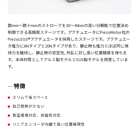
数mm～数十mmのストロークを20～40nmの高い分解能で位置決め
制御できる高精度ステージです。アクチュエータにPiezoMotor社の
PiezoLEGS®アクチュエータを採用したステージです。アクチュエー
タ推力に6Nタイプと20Nタイプがあり、静止時も推力とほぼ同じ保
持力を維持し、静止時の安定性, 外乱に対し高い位置精度を保ちま
す。本体材質としてアルミ製モデルとSUS製モデルを用意していま
す。
特徴
スリムで省スペース
自己発熱が少ない
真空環境対応、非磁性対応
リニアエンコーダ内蔵で高い位置再現性